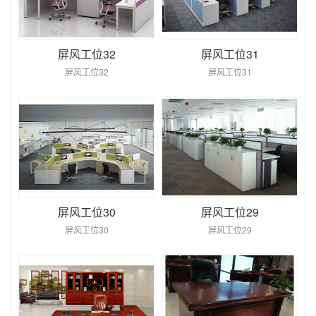
屏风工位32
屏风工位31
屏风工位32
屏风工位31
屏风工位30
屏风工位29
屏风工位30
屏风工位29